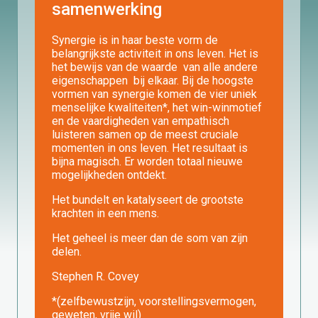
samenwerking
Synergie is in haar beste vorm de
belangrijkste activiteit in ons leven. Het is
het bewijs van de waarde van alle andere
eigenschappen bij elkaar. Bij de hoogste
vormen van synergie komen de vier uniek
menselijke kwaliteiten*, het win-winmotief
en de vaardigheden van empathisch
luisteren samen op de meest cruciale
momenten in ons leven. Het resultaat is
bijna magisch. Er worden totaal nieuwe
mogelijkheden ontdekt.
Het bundelt en katalyseert de grootste
krachten in een mens.
Het geheel is meer dan de som van zijn
delen.
Stephen R. Covey
*(zelfbewustzijn, voorstellingsvermogen,
geweten, vrije wil)