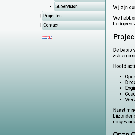
Supervision
Wij zijn 
Projecten
We hebben 
bedrijven 
Contact
Proje
De basis v
achtergron
Hoofd acti
Oper
Dire
Engi
Coac
Werv
Naast mind
bijzonder 
omgevingen
Onze O