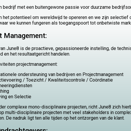
een bedrijf met een buitengewone passie voor duurzame bedrijfs
het potentieel om wereldwijd te opereren en we zijn selectief 
waar we kunnen fungeren als toegangspoort tot onbetwiste mark
ct Management:
an June8 is de proactieve, gepassioneerde instelling, de techn
d en het resultaatgericht handelen.
viteiten projectmanagement:
ationele ondersteuning van bedrijven en Projectmanagement
ctievoering / Toezicht / Kwaliteitscontrole / Coördinatie
neeringdiensten
hing
ing en Selectie
er complexe mono-disciplinaire projecten, richt June8 zich hierbi
op multi-disciplinaire projecten met veel stakeholders in comple
. De nadruk ligt ten alle tijden op het ontzorgen van de klant.
pdrachtgevers: